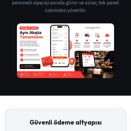
personeli siparişi anında görür ve süreç tek panel
üzerinden yönetilir.
Güvenli ödeme altyapısı