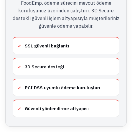
FoodEmp, ödeme sürecini mevcut ödeme
kuruluşunuz üzerinden çalıştırır. 3D Secure
destekli güvenli işlem altyapısıyla müşterileriniz
güvenle ödeme yapabilir.
SSL güvenli bağlantı
3D Secure desteği
PCI DSS uyumlu ödeme kuruluşları
Güvenli yönlendirme altyapısı