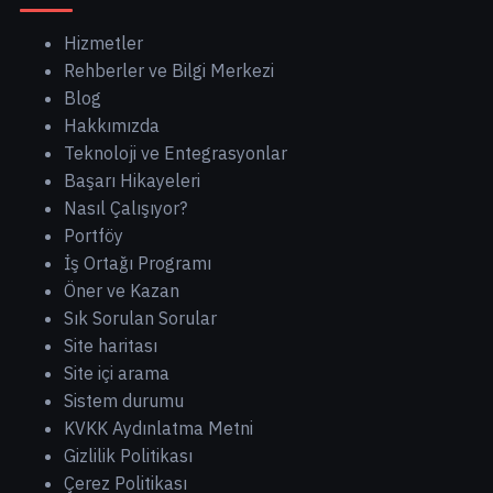
Hizmetler
Rehberler ve Bilgi Merkezi
Blog
Hakkımızda
Teknoloji ve Entegrasyonlar
Başarı Hikayeleri
Nasıl Çalışıyor?
Portföy
İş Ortağı Programı
Öner ve Kazan
Sık Sorulan Sorular
Site haritası
Site içi arama
Sistem durumu
KVKK Aydınlatma Metni
Gizlilik Politikası
Çerez Politikası