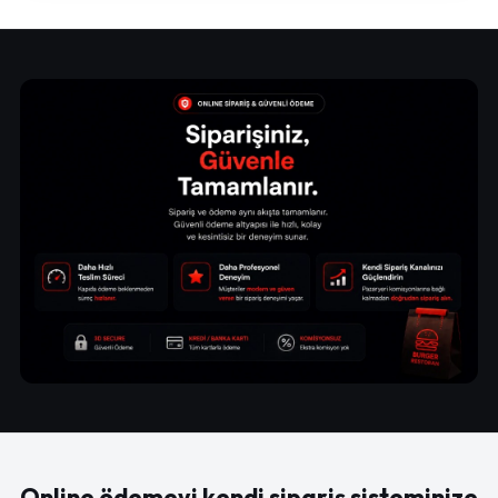
Online ödemeyi kendi sipariş sisteminize