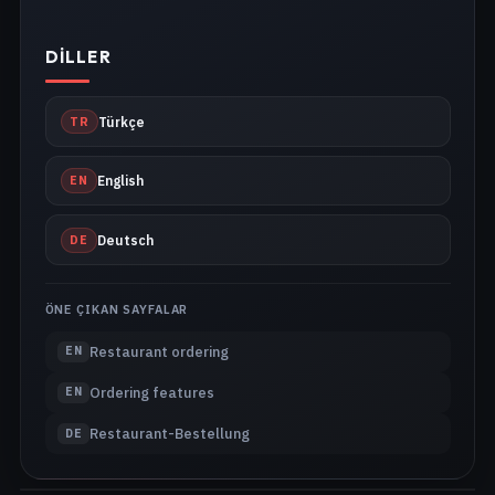
DILLER
TR
Türkçe
EN
English
DE
Deutsch
ÖNE ÇIKAN SAYFALAR
Restaurant ordering
EN
Ordering features
EN
Restaurant-Bestellung
DE