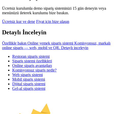
Ücretsiz kurulumla demo sipariş sisteminizi 15 gün deneyin veya
menünüzü ileterek kurulumu bize bırakın.
Ücretsiz kur ve dene
Fiyat için bize ulaşın
Detaylı İnceleyin
Özellikle bakın
Online yemek sipariş sistemi
Komisyonsuz, markalı
online sipariş — web, mobil ve QR.
Detaylı inceleyin
Restoran sipariş sistemi
Sipariş sistemi özellikleri
Online sipariş avantajları
Komisyonsuz sipariş nedir?
Web sipariş sistemi
Mobil sipariş sistemi
Dijital sipariş sistemi
Gel-al sipariş sistemi