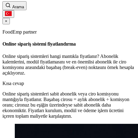
Arama
×
FoodEmp partner
Online sipariş sistemi fiyatlandırma
Online sipariş sistemleri hangi mantıkla fiyatlanır? Abonelik
kalemlerini, modül fiyatlamasını ve en önemlisi abonelik ile ciro
komisyonu arasındaki başabaş (break-even) noktasını örnek hesapla
açıklıyoruz.
Kısa cevap
Online sipariş sistemleri sabit abonelik veya ciro komisyonu
mantığıyla fiyatlanır. Başabaş cirosu = aylık abonelik ÷ komisyon
oranı; cironuz bu eşiğin üzerindeyse sabit abonelik daha
ekonomiktir. Fiyatları kurulum, modül ve ödeme işlem ücretini
içeren toplam maliyetle karşılaştırın.