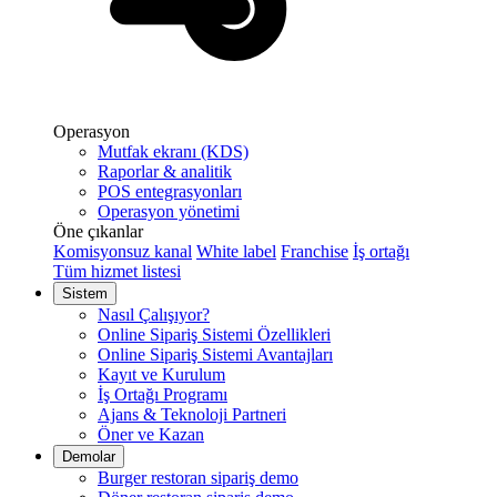
Operasyon
Mutfak ekranı (KDS)
Raporlar & analitik
POS entegrasyonları
Operasyon yönetimi
Öne çıkanlar
Komisyonsuz kanal
White label
Franchise
İş ortağı
Tüm hizmet listesi
Sistem
Nasıl Çalışıyor?
Online Sipariş Sistemi Özellikleri
Online Sipariş Sistemi Avantajları
Kayıt ve Kurulum
İş Ortağı Programı
Ajans & Teknoloji Partneri
Öner ve Kazan
Demolar
Burger restoran sipariş demo