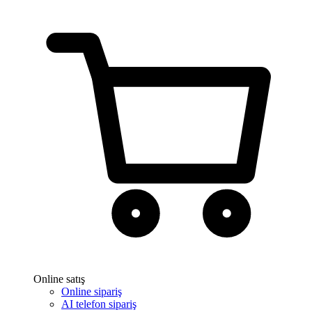
Online satış
Online sipariş
AI telefon sipariş