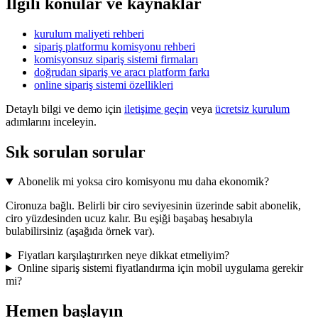
İlgili konular ve kaynaklar
kurulum maliyeti rehberi
sipariş platformu komisyonu rehberi
komisyonsuz sipariş sistemi firmaları
doğrudan sipariş ve aracı platform farkı
online sipariş sistemi özellikleri
Detaylı bilgi ve demo için
iletişime geçin
veya
ücretsiz kurulum
adımlarını inceleyin.
Sık sorulan sorular
Abonelik mi yoksa ciro komisyonu mu daha ekonomik?
Cironuza bağlı. Belirli bir ciro seviyesinin üzerinde sabit abonelik,
ciro yüzdesinden ucuz kalır. Bu eşiği başabaş hesabıyla
bulabilirsiniz (aşağıda örnek var).
Fiyatları karşılaştırırken neye dikkat etmeliyim?
Online sipariş sistemi fiyatlandırma için mobil uygulama gerekir
mi?
Hemen başlayın