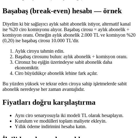
Başabaş (break-even) hesabı — örnek
Diyelim ki bir sağlayıcı aylık sabit abonelik istiyor, alternatif kanal
ise %20 ciro komisyonu alıyor. Başabaş cirosu = aylık abonelik ÷
komisyon oranı. Örneğin aylık abonelik 2.000 TL ve komisyon %20
(0,20) ise başabaş cirosu 10.000 TL'dir.
Aylık ciroyu tahmin edin.
Başabaş cirosunu bulun: aylık abonelik ÷ komisyon oranı.
Cironuz bu eşiğin üzerindeyse sabit abonelik daha
ekonomiktir.
Ciro büyüdükçe abonelik lehine fark açılır.
Bu yüzden yüksek ve tekrar eden ciroya sahip işletmelerde sabit
abonelik neredeyse her zaman avantajlıdır.
Fiyatları doğru karşılaştırma
Aynı ciro senaryosuyla iki modeli TL olarak hesaplayın.
Kurulum ve modülleri toplam maliyete ekleyin.
Yıllık ödeme indirimini hesaba katın.