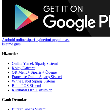
Android online sipariş yönetimi uygulaması
İşletme girişi
Hizmetler
Online Yemek Sipariş Sistemi
Kolay E-ticaret
QR Menü+ Sipariş + Ödeme
Franchise Online Sipariş Sistemi
White Label Sipariş Sistemi
Bulut POS Sistemi
Kurumsal Özel Çözümler
Canlı Demolar
Burger Sipariş Sistemi