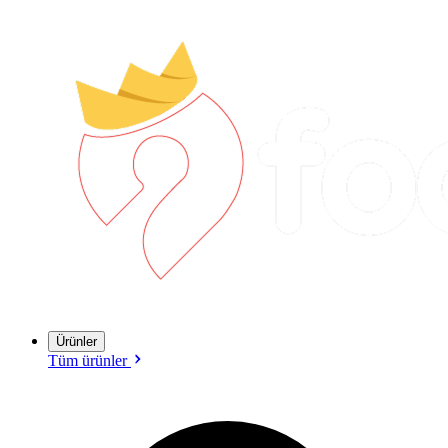
Ürünler
Tüm ürünler