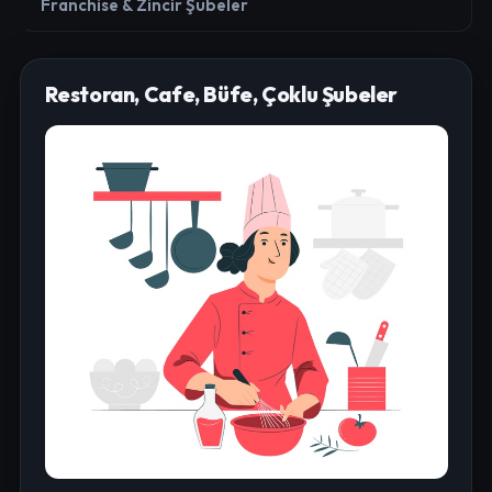
Franchise & Zincir Şubeler
Restoran, Cafe, Büfe, Çoklu Şubeler