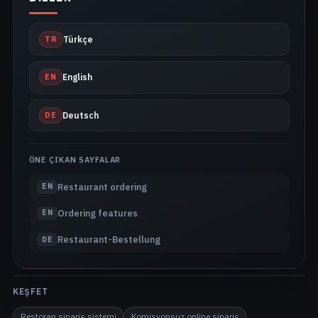
TR
Türkçe
EN
English
DE
Deutsch
ÖNE ÇIKAN SAYFALAR
Restaurant ordering
EN
Ordering features
EN
Restaurant-Bestellung
DE
KEŞFET
Restoran sipariş sistemi
Komisyonsuz online sipariş