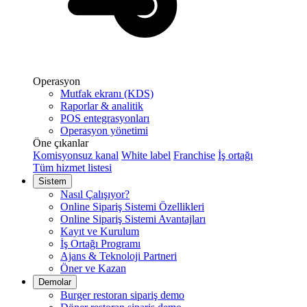
Operasyon
Mutfak ekranı (KDS)
Raporlar & analitik
POS entegrasyonları
Operasyon yönetimi
Öne çıkanlar
Komisyonsuz kanal
White label
Franchise
İş ortağı
Tüm hizmet listesi
Sistem
Nasıl Çalışıyor?
Online Sipariş Sistemi Özellikleri
Online Sipariş Sistemi Avantajları
Kayıt ve Kurulum
İş Ortağı Programı
Ajans & Teknoloji Partneri
Öner ve Kazan
Demolar
Burger restoran sipariş demo