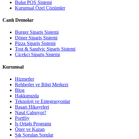
Bulut POS Sistemi
Kurumsal Özel Çözümler
Canlı Demolar
Burger Sipariş Sistemi
Döner Sipariş Sistemi
Pizza Sipariş Sistemi
Tost & Sandviç Sipariş Sistemi
Çiçekçi Sipariş Sistemi
Kurumsal
Hizmetler
Rehberler ve Bilgi Merkezi
Blog
Hakkımızda
Teknoloji ve Entegrasyonlar
Başarı Hikayeleri
Nasıl Çalışıyor?
Portföy
İş Ortağı Programı
Öner ve Kazan
Sık Sorulan Sorular