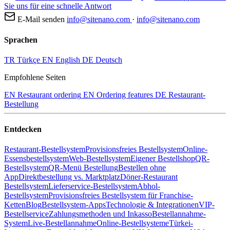
Sie uns für eine schnelle Antwort
E-Mail senden
info@sitenano.com
·
info@sitenano.com
Sprachen
TR
Türkçe
EN
English
DE
Deutsch
Empfohlene Seiten
EN
Restaurant ordering
EN
Ordering features
DE
Restaurant-
Bestellung
Entdecken
Restaurant-Bestellsystem
Provisionsfreies Bestellsystem
Online-
Essensbestellsystem
Web-Bestellsystem
Eigener Bestellshop
QR-
Bestellsystem
QR-Menü Bestellung
Bestellen ohne
App
Direktbestellung vs. Marktplatz
Döner-Restaurant
Bestellsystem
Lieferservice-Bestellsystem
Abhol-
Bestellsystem
Provisionsfreies Bestellsystem für Franchise-
Ketten
Blog
Bestellsystem-Apps
Technologie & Integrationen
VIP-
Bestellservice
Zahlungsmethoden und Inkasso
Bestellannahme-
System
Live-Bestellannahme
Online-Bestellsysteme
Türkei-