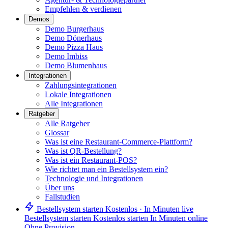
Empfehlen & verdienen
Demos
Demo Burgerhaus
Demo Dönerhaus
Demo Pizza Haus
Demo Imbiss
Demo Blumenhaus
Integrationen
Zahlungsintegrationen
Lokale Integrationen
Alle Integrationen
Ratgeber
Alle Ratgeber
Glossar
Was ist eine Restaurant-Commerce-Plattform?
Was ist QR-Bestellung?
Was ist ein Restaurant-POS?
Wie richtet man ein Bestellsystem ein?
Technologie und Integrationen
Über uns
Fallstudien
Bestellsystem starten
Kostenlos · In Minuten live
Bestellsystem starten
Kostenlos starten
In Minuten online
Ohne Provision