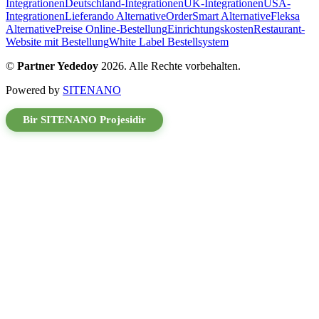
Integrationen
Deutschland-Integrationen
UK-Integrationen
USA-
Integrationen
Lieferando Alternative
OrderSmart Alternative
Fleksa
Alternative
Preise Online-Bestellung
Einrichtungskosten
Restaurant-
Website mit Bestellung
White Label Bestellsystem
©
Partner Yededoy
2026
. Alle Rechte vorbehalten.
Powered by
SITENANO
Bir SITENANO Projesidir