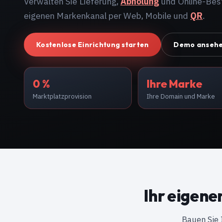
Verwalten Sie Lieferung,
Abholung
und Online-Best
eigenen Markenkanal per Web, Mobile und
QR
.
Kostenlose Einrichtung starten
Demo anseh
0 %
Ihre Marke
Marktplatzprovision
Ihre Domain und Marke
Ihr eigene
Bauen Sie 