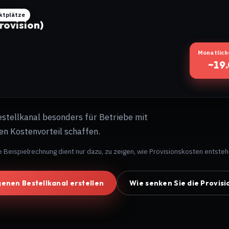
rktplätze
rovision)
Monatlich
~19
estellkanal besonders für Betriebe mit
n Kostenvorteil schaffen.
e Beispielrechnung dient nur dazu, zu zeigen, wie Provisionskosten entsteh
genen Bestellkanal erstellen
Wie senken Sie die Provisi