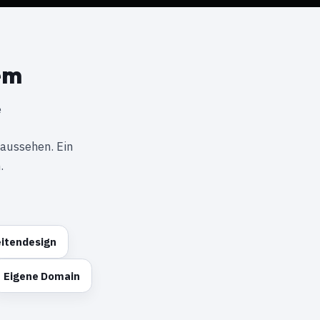
em
e
 aussehen. Ein
.
eitendesign
Eigene Domain