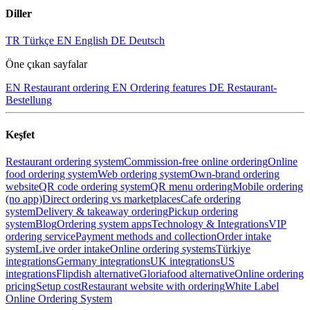
Diller
TR
Türkçe
EN
English
DE
Deutsch
Öne çıkan sayfalar
EN
Restaurant ordering
EN
Ordering features
DE
Restaurant-
Bestellung
Keşfet
Restaurant ordering system
Commission-free online ordering
Online
food ordering system
Web ordering system
Own-brand ordering
website
QR code ordering system
QR menu ordering
Mobile ordering
(no app)
Direct ordering vs marketplaces
Cafe ordering
system
Delivery & takeaway ordering
Pickup ordering
system
Blog
Ordering system apps
Technology & Integrations
VIP
ordering service
Payment methods and collection
Order intake
system
Live order intake
Online ordering systems
Türkiye
integrations
Germany integrations
UK integrations
US
integrations
Flipdish alternative
Gloriafood alternative
Online ordering
pricing
Setup cost
Restaurant website with ordering
White Label
Online Ordering System