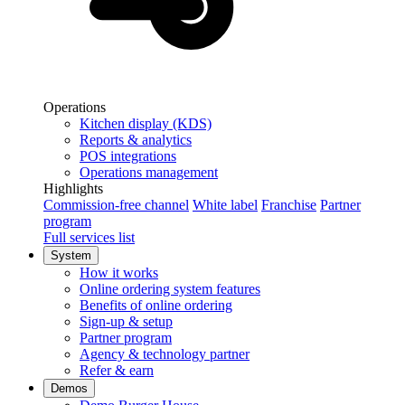
Operations
Kitchen display (KDS)
Reports & analytics
POS integrations
Operations management
Highlights
Commission-free channel
White label
Franchise
Partner
program
Full services list
System
How it works
Online ordering system features
Benefits of online ordering
Sign-up & setup
Partner program
Agency & technology partner
Refer & earn
Demos