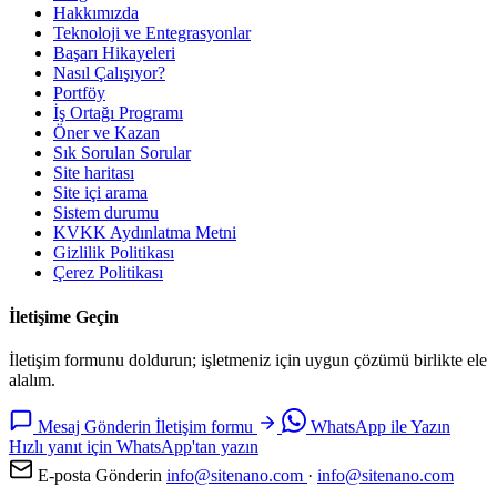
Hakkımızda
Teknoloji ve Entegrasyonlar
Başarı Hikayeleri
Nasıl Çalışıyor?
Portföy
İş Ortağı Programı
Öner ve Kazan
Sık Sorulan Sorular
Site haritası
Site içi arama
Sistem durumu
KVKK Aydınlatma Metni
Gizlilik Politikası
Çerez Politikası
İletişime Geçin
İletişim formunu doldurun; işletmeniz için uygun çözümü birlikte ele
alalım.
Mesaj Gönderin
İletişim formu
WhatsApp ile Yazın
Hızlı yanıt için WhatsApp'tan yazın
E-posta Gönderin
info@sitenano.com
·
info@sitenano.com