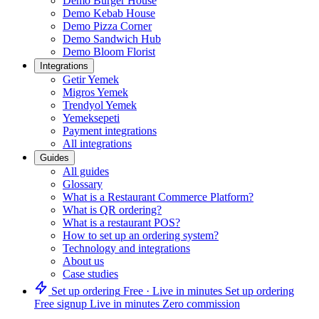
Demo Burger House
Demo Kebab House
Demo Pizza Corner
Demo Sandwich Hub
Demo Bloom Florist
Integrations
Getir Yemek
Migros Yemek
Trendyol Yemek
Yemeksepeti
Payment integrations
All integrations
Guides
All guides
Glossary
What is a Restaurant Commerce Platform?
What is QR ordering?
What is a restaurant POS?
How to set up an ordering system?
Technology and integrations
About us
Case studies
Set up ordering
Free · Live in minutes
Set up ordering
Free signup
Live in minutes
Zero commission